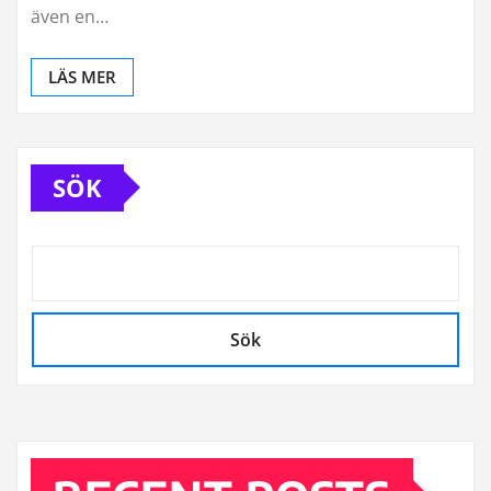
även en…
LÄS MER
SÖK
Sök