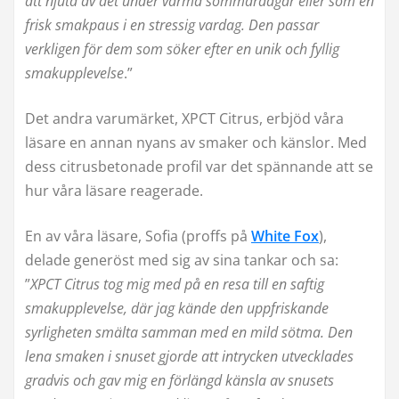
att njuta av det under varma sommardagar eller som en
frisk smakpaus i en stressig vardag. Den passar
verkligen för dem som söker efter en unik och fyllig
smakupplevelse
.”
Det andra varumärket, XPCT Citrus, erbjöd våra
läsare en annan nyans av smaker och känslor. Med
dess citrusbetonade profil var det spännande att se
hur våra läsare reagerade.
En av våra läsare, Sofia (proffs på
White Fox
),
delade generöst med sig av sina tankar och sa:
”
XPCT Citrus tog mig med på en resa till en saftig
smakupplevelse, där jag kände den uppfriskande
syrligheten smälta samman med en mild sötma. Den
lena smaken i snuset gjorde att intrycken utvecklades
gradvis och gav mig en förlängd känsla av snusets